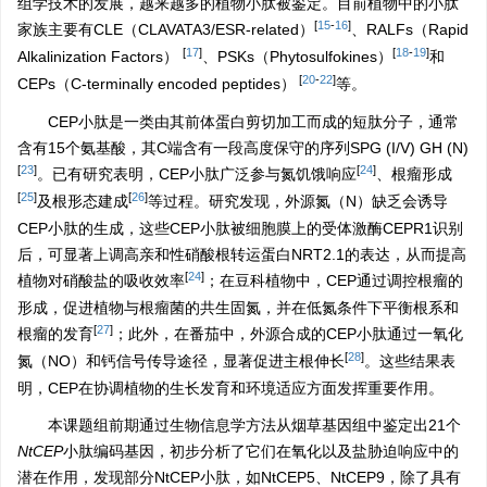
组学技术的发展，越来越多的植物小肽被鉴定。目前植物中的小肽
[
15
-
16
]
家族主要有CLE（CLAVATA3/ESR-related）
、RALFs（Rapid
[
17
]
[
18
-
19
]
Alkalinization Factors）
、PSKs（Phytosulfokines）
和
[
20
-
22
]
CEPs（C-terminally encoded peptides）
等。
CEP小肽是一类由其前体蛋白剪切加工而成的短肽分子，通常
含有15个氨基酸，其C端含有一段高度保守的序列SPG (I/V) GH (N)
[
23
]
[
24
]
。已有研究表明，CEP小肽广泛参与氮饥饿响应
、根瘤形成
[
25
]
[
26
]
及根形态建成
等过程。研究发现，外源氮（N）缺乏会诱导
CEP小肽的生成，这些CEP小肽被细胞膜上的受体激酶CEPR1识别
后，可显著上调高亲和性硝酸根转运蛋白NRT2.1的表达，从而提高
[
24
]
植物对硝酸盐的吸收效率
；在豆科植物中，CEP通过调控根瘤的
形成，促进植物与根瘤菌的共生固氮，并在低氮条件下平衡根系和
[
27
]
根瘤的发育
；此外，在番茄中，外源合成的CEP小肽通过一氧化
[
28
]
氮（NO）和钙信号传导途径，显著促进主根伸长
。这些结果表
明，CEP在协调植物的生长发育和环境适应方面发挥重要作用。
本课题组前期通过生物信息学方法从烟草基因组中鉴定出21个
NtCEP
小肽编码基因，初步分析了它们在氧化以及盐胁迫响应中的
潜在作用，发现部分NtCEP小肽，如NtCEP5、NtCEP9，除了具有