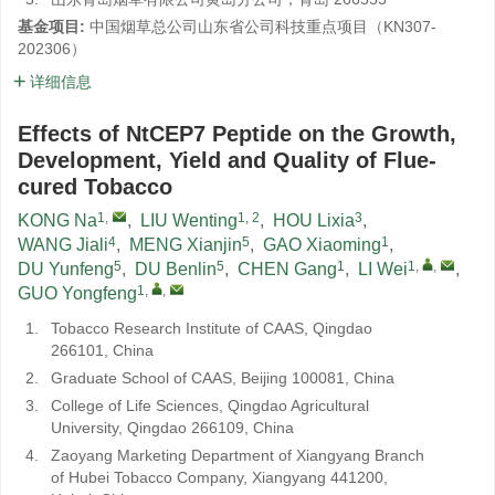
基金项目:
中国烟草总公司山东省公司科技重点项目（KN307-
202306）
详细信息
Effects of NtCEP7 Peptide on the Growth,
Development, Yield and Quality of Flue-
cured Tobacco
1
,
1, 2
3
KONG Na
,
LIU Wenting
,
HOU Lixia
,
4
5
1
WANG Jiali
,
MENG Xianjin
,
GAO Xiaoming
,
5
5
1
1
,
,
DU Yunfeng
,
DU Benlin
,
CHEN Gang
,
LI Wei
,
1
,
,
GUO Yongfeng
1.
Tobacco Research Institute of CAAS, Qingdao
266101, China
2.
Graduate School of CAAS, Beijing 100081, China
3.
College of Life Sciences, Qingdao Agricultural
University, Qingdao 266109, China
4.
Zaoyang Marketing Department of Xiangyang Branch
of Hubei Tobacco Company, Xiangyang 441200,