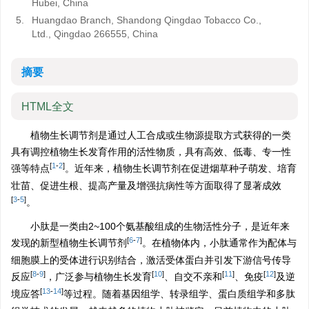
Hubei, China
5.
Huangdao Branch, Shandong Qingdao Tobacco Co.,
Ltd., Qingdao 266555, China
摘要
HTML全文
植物生长调节剂是通过人工合成或生物源提取方式获得的一类
具有调控植物生长发育作用的活性物质，具有高效、低毒、专一性
[
1
-
2
]
强等特点
。近年来，植物生长调节剂在促进烟草种子萌发、培育
壮苗、促进生根、提高产量及增强抗病性等方面取得了显著成效
[
3
-
5
]
。
小肽是一类由2~100个氨基酸组成的生物活性分子，是近年来
[
6
-
7
]
发现的新型植物生长调节剂
。在植物体内，小肽通常作为配体与
细胞膜上的受体进行识别结合，激活受体蛋白并引发下游信号传导
[
8
-
9
]
[
10
]
[
11
]
[
12
]
反应
，广泛参与植物生长发育
、自交不亲和
、免疫
及逆
[
13
-
14
]
境应答
等过程。随着基因组学、转录组学、蛋白质组学和多肽