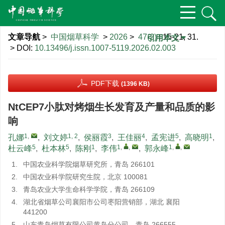
文章导航
>
中国烟草科学
>
2026
>
47(2)
: 15-21, 31.
引用本文
> DOI:
10.13496/j.issn.1007-5119.2026.02.003
PDF下载
(1396 KB)
NtCEP7小肽对烤烟生长发育及产量和品质的影
响
1
,
1, 2
3
4
5
1
孔娜
,
刘文婷
,
侯丽霞
,
王佳丽
,
孟宪进
,
高晓明
,
5
5
1
1
,
,
1
,
,
杜云峰
,
杜本林
,
陈刚
,
李伟
,
郭永峰
1.
中国农业科学院烟草研究所，青岛 266101
2.
中国农业科学院研究生院，北京 100081
3.
青岛农业大学生命科学学院，青岛 266109
4.
湖北省烟草公司襄阳市公司枣阳营销部，湖北 襄阳
441200
5.
山东青岛烟草有限公司黄岛分公司，青岛 266555