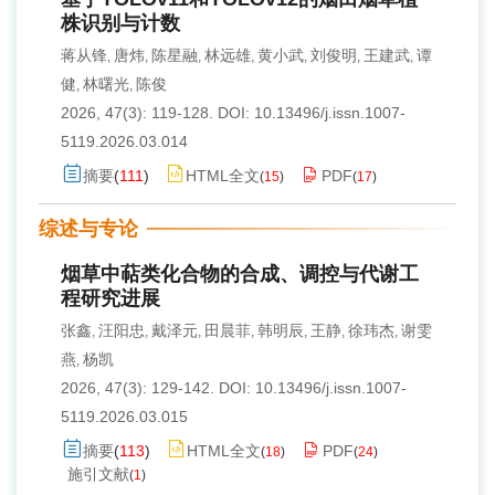
株识别与计数
蒋从锋
唐炜
陈星融
林远雄
黄小武
刘俊明
王建武
谭
,
,
,
,
,
,
,
健
林曙光
陈俊
,
,
2026, 47(3): 119-128.
DOI:
10.13496/j.issn.1007-
5119.2026.03.014
摘要
(
111
)
HTML全文
PDF
(
15
)
(
17
)
综述与专论
烟草中萜类化合物的合成、调控与代谢工
程研究进展
张鑫
汪阳忠
戴泽元
田晨菲
韩明辰
王静
徐玮杰
谢雯
,
,
,
,
,
,
,
燕
杨凯
,
2026, 47(3): 129-142.
DOI:
10.13496/j.issn.1007-
5119.2026.03.015
摘要
(
113
)
HTML全文
PDF
(
18
)
(
24
)
施引文献
(
1
)