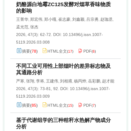
奶酪源白地霉ZC125发酵对烟草香味物质
的影响
王菁华
郑宏伟
郑小嘎
崔志豪
刘鑫颖
吕宗勇
赵珈丞
,
,
,
,
,
,
,
孟光范
张杰
,
2026, 47(3): 62-72.
DOI:
10.13496/j.issn.1007-
5119.2026.03.008
摘要
(
78
)
HTML全文
PDF
(
17
)
(
6
)
不同工业可用性上部烟叶的差异标志物及
其通路分析
严寒
张翔
李将
王建伟
刘相甫
杨丙烨
岳彩鹏
赵才能
,
,
,
,
,
,
,
2026, 47(3): 73-81, 92.
DOI:
10.13496/j.issn.1007-
5119.2026.03.009
摘要
(
85
)
HTML全文
PDF
(
15
)
(
7
)
基于代谢组学的三种秸秆水热解产物成分
分析