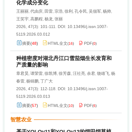
化学成分变化
王丽丽
代由庆
田雷
宗浩
徐利
孔令民
吴佃军
杨帅
,
,
,
,
,
,
,
,
王笑宇
高鹏程
杨龙
张丽
,
,
,
2026, 47(3): 101-111.
DOI:
10.13496/j.issn.1007-
5119.2026.03.012
摘要
(
48
)
HTML全文
PDF
(
16
)
(
0
)
种植密度对湖北丹江口雪茄烟生长发育和
产质量的影响
章君昊
谭荣雷
徐凯博
徐芳森
汪社亮
余君
饶雄飞
杨
,
,
,
,
,
,
,
春雷
杨锦鹏
丁广大
,
,
2026, 47(3): 112-118.
DOI:
10.13496/j.issn.1007-
5119.2026.03.013
摘要
(
57
)
HTML全文
PDF
(
10
)
(
6
)
智慧农业
基于YOLOv11和YOLOv12的烟田烟草植