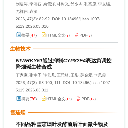
刘建涛
李清钰
余雪洋
林树光
邰少杰
孔高原
李义强
,
,
,
,
,
,
,
尤祥伟
袁源
,
2026, 47(3): 82-92.
DOI:
10.13496/j.issn.1007-
5119.2026.03.010
摘要
(
47
)
HTML全文
PDF
(
9
)
(
3
)
生物技术
NtWRKY51
通过抑制
CYP82E4
表达负调控
降烟碱生物合成
丁家豪
张幸子
许艺凡
王雅琦
王影
薛金爱
李凤霞
,
,
,
,
,
,
2026, 47(3): 93-100, 111.
DOI:
10.13496/j.issn.1007-
5119.2026.03.011
摘要
(
76
)
HTML全文
PDF
(
15
)
(
12
)
雪茄烟
不同品种雪茄烟叶发酵前后叶面微生物及