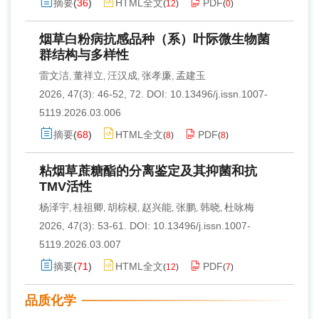
摘要
(
36
)
HTML全文
PDF
(
12
)
(
0
)
烟草白粉病抗感品种（系）叶际微生物菌
群结构与多样性
雷文洁
董祥立
汪汉成
张孝廉
孟建玉
,
,
,
,
2026, 47(3): 46-52, 72.
DOI:
10.13496/j.issn.1007-
5119.2026.03.006
摘要
(
68
)
HTML全文
PDF
(
8
)
(
8
)
粘烟草蔗糖酯的分离鉴定及其抑菌和抗
TMV活性
杨泽宇
桂祖卿
胡棕棂
赵兴能
张鹏
韩晓
杜咏梅
,
,
,
,
,
,
2026, 47(3): 53-61.
DOI:
10.13496/j.issn.1007-
5119.2026.03.007
摘要
(
71
)
HTML全文
PDF
(
12
)
(
7
)
品质化学