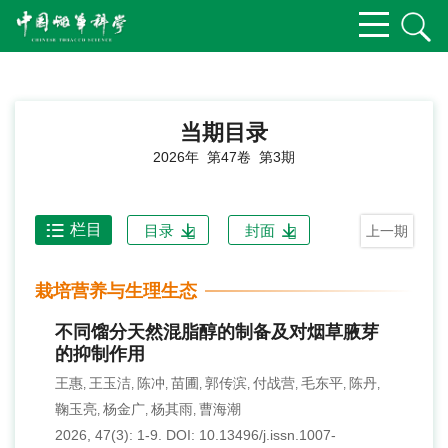
当期目录
2026年 第47卷 第3期
栏目
目录
封面
上一期
栽培营养与生理生态
不同馏分天然混脂醇的制备及对烟草腋芽
的抑制作用
王惠
王玉洁
陈冲
苗圃
郭传滨
付战营
毛东平
陈丹
,
,
,
,
,
,
,
,
鞠玉亮
杨金广
杨其雨
曹海潮
,
,
,
2026, 47(3): 1-9.
DOI:
10.13496/j.issn.1007-