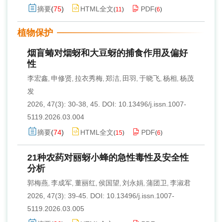
摘要
(
75
)
HTML全文
PDF
(
11
)
(
6
)
植物保护
烟盲蝽对烟蚜和大豆蚜的捕食作用及偏好
性
李宏鑫
申修贤
拉衣秀梅
郑洁
田羽
于晓飞
杨相
杨茂
,
,
,
,
,
,
,
发
2026, 47(3): 30-38, 45.
DOI:
10.13496/j.issn.1007-
5119.2026.03.004
摘要
(
74
)
HTML全文
PDF
(
15
)
(
6
)
21种农药对丽蚜小蜂的急性毒性及安全性
分析
郭梅燕
李成军
董丽红
侯国望
刘永娟
蒲团卫
李淑君
,
,
,
,
,
,
2026, 47(3): 39-45.
DOI:
10.13496/j.issn.1007-
5119.2026.03.005