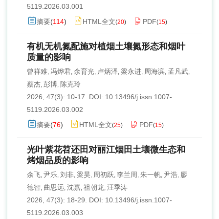
5119.2026.03.001
摘要
(
114
)
HTML全文
PDF
(
20
)
(
15
)
有机无机氮配施对植烟土壤氮形态和烟叶
质量的影响
曾祥难
冯烨君
余育光
卢炳泽
梁永进
周海滨
孟凡武
,
,
,
,
,
,
,
蔡杰
彭博
陈克玲
,
,
2026, 47(3): 10-17.
DOI:
10.13496/j.issn.1007-
5119.2026.03.002
摘要
(
76
)
HTML全文
PDF
(
25
)
(
15
)
光叶紫花苕还田对丽江烟田土壤微生态和
烤烟品质的影响
余飞
尹乐
刘非
梁昊
周初跃
李兰周
朱一帆
尹浩
廖
,
,
,
,
,
,
,
,
德智
曲思远
沈嘉
祖朝龙
汪季涛
,
,
,
,
2026, 47(3): 18-29.
DOI:
10.13496/j.issn.1007-
5119.2026.03.003