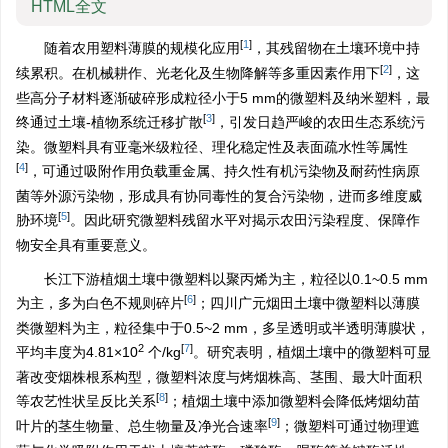
HTML全文
[
1
]
随着农用塑料薄膜的规模化应用
，其残留物在土壤环境中持
[
2
]
续累积。在机械耕作、光老化及生物降解等多重因素作用下
，这
些高分子材料逐渐破碎形成粒径小于5 mm的微塑料及纳米塑料，最
[
3
]
终通过土壤-植物系统迁移扩散
，引发日趋严峻的农田生态系统污
染。微塑料具有亚毫米级粒径、理化稳定性及表面疏水性等属性
[
4
]
，可通过吸附作用负载重金属、持久性有机污染物及耐药性病原
菌等外源污染物，形成具有协同毒性的复合污染物，进而多维度威
[
5
]
胁环境
。因此研究微塑料残留水平对揭示农田污染程度、保障作
物安全具有重要意义。
长江下游植烟土壤中微塑料以聚丙烯为主，粒径以0.1~0.5 mm
[
6
]
为主，多为白色不规则碎片
；四川广元烟田土壤中微塑料以薄膜
类微塑料为主，粒径集中于0.5~2 mm，多呈透明或半透明薄膜状，
2
[
7
]
平均丰度为4.81×10
个/kg
。研究表明，植烟土壤中的微塑料可显
著改变烟株根系构型，微塑料浓度与烤烟株高、茎围、最大叶面积
[
8
]
等农艺性状呈反比关系
；植烟土壤中添加微塑料会降低烤烟幼苗
[
9
]
叶片的茎生物量、总生物量及净光合速率
；微塑料可通过物理遮