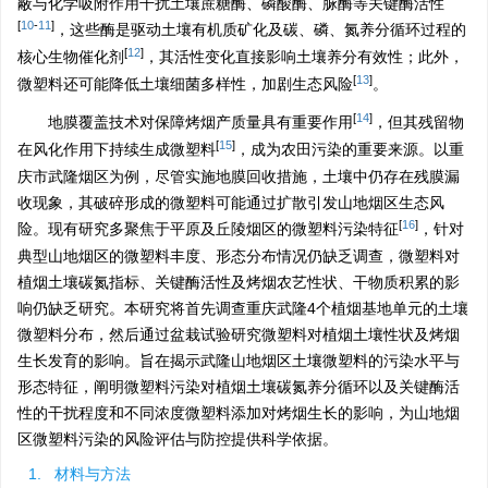
蔽与化学吸附作用干扰土壤蔗糖酶、磷酸酶、脲酶等关键酶活性
[
10
-
11
]
，这些酶是驱动土壤有机质矿化及碳、磷、氮养分循环过程的
[
12
]
核心生物催化剂
，其活性变化直接影响土壤养分有效性；此外，
[
13
]
微塑料还可能降低土壤细菌多样性，加剧生态风险
。
[
14
]
地膜覆盖技术对保障烤烟产质量具有重要作用
，但其残留物
[
15
]
在风化作用下持续生成微塑料
，成为农田污染的重要来源。以重
庆市武隆烟区为例，尽管实施地膜回收措施，土壤中仍存在残膜漏
收现象，其破碎形成的微塑料可能通过扩散引发山地烟区生态风
[
16
]
险。现有研究多聚焦于平原及丘陵烟区的微塑料污染特征
，针对
典型山地烟区的微塑料丰度、形态分布情况仍缺乏调查，微塑料对
植烟土壤碳氮指标、关键酶活性及烤烟农艺性状、干物质积累的影
响仍缺乏研究。本研究将首先调查重庆武隆4个植烟基地单元的土壤
微塑料分布，然后通过盆栽试验研究微塑料对植烟土壤性状及烤烟
生长发育的影响。旨在揭示武隆山地烟区土壤微塑料的污染水平与
形态特征，阐明微塑料污染对植烟土壤碳氮养分循环以及关键酶活
性的干扰程度和不同浓度微塑料添加对烤烟生长的影响，为山地烟
区微塑料污染的风险评估与防控提供科学依据。
1. 材料与方法