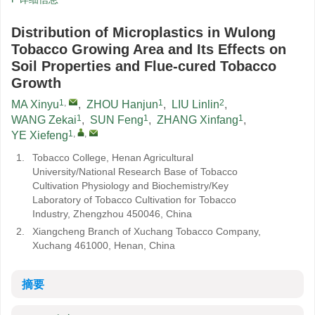
Distribution of Microplastics in Wulong
Tobacco Growing Area and Its Effects on
Soil Properties and Flue-cured Tobacco
Growth
1
,
1
2
MA Xinyu
,
ZHOU Hanjun
,
LIU Linlin
,
1
1
1
WANG Zekai
,
SUN Feng
,
ZHANG Xinfang
,
1
,
,
YE Xiefeng
1.
Tobacco College, Henan Agricultural
University/National Research Base of Tobacco
Cultivation Physiology and Biochemistry/Key
Laboratory of Tobacco Cultivation for Tobacco
Industry, Zhengzhou 450046, China
2.
Xiangcheng Branch of Xuchang Tobacco Company,
Xuchang 461000, Henan, China
摘要