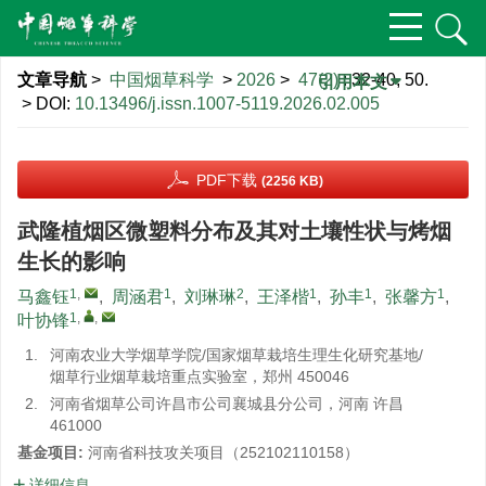
文章导航
>
中国烟草科学
>
2026
>
47(2)
: 32-40, 50.
引用本文
> DOI:
10.13496/j.issn.1007-5119.2026.02.005
PDF下载
(2256 KB)
武隆植烟区微塑料分布及其对土壤性状与烤烟
生长的影响
1
,
1
2
1
1
1
马鑫钰
,
周涵君
,
刘琳琳
,
王泽楷
,
孙丰
,
张馨方
,
1
,
,
叶协锋
1.
河南农业大学烟草学院/国家烟草栽培生理生化研究基地/
烟草行业烟草栽培重点实验室，郑州 450046
2.
河南省烟草公司许昌市公司襄城县分公司，河南 许昌
461000
基金项目:
河南省科技攻关项目（252102110158）
详细信息