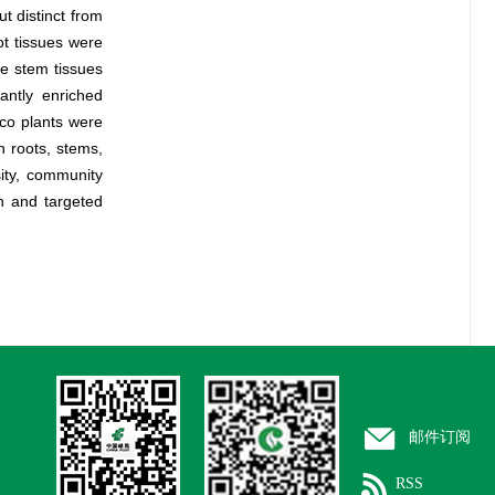
t distinct from
ot tissues were
he stem tissues
cantly enriched
cco plants were
n roots, stems,
ity, community
on and targeted
邮件订阅
RSS