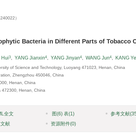
40022）
hytic Bacteria in Different Parts of Tobacco C
3
4
4
4
Hui
,
YANG Jianxin
,
YANG Jinyan
,
WANG Jun
,
KANG Ye
versity of Science and Technology, Luoyang 471023, Henan, China
ation, Zhengzhou 450046, China
000, Henan, China
 472300, Henan, China
ML全文
图
(6)
表
(1)
参考文献
(3
引文献
资源附件
(0)