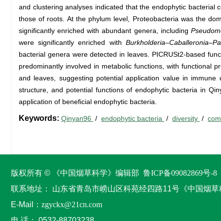
and clustering analyses indicated that the endophytic bacterial 
those of roots. At the phylum level, Proteobacteria was the dom
significantly enriched with abundant genera, including
Pseudom
were significantly enriched with
Burkholderia–Caballeronia–Pa
bacterial genera were detected in leaves. PICRUSt2-based funct
predominantly involved in metabolic functions, with functional p
and leaves, suggesting potential application value in immune 
structure, and potential functions of endophytic bacteria in Qi
application of beneficial endophytic bacteria.
Keywords:
Qinyan96
/
endophytic bacteria
/
diversity
/
com
版权所有 © 《中国烟草科学》编辑部
鲁ICP备09082869号-8
联系地址：
山东省青岛市崂山区科苑经四路11号《中国烟草
E-Mail：
zgyckx@21cn.com
电 话：
0532-88703238