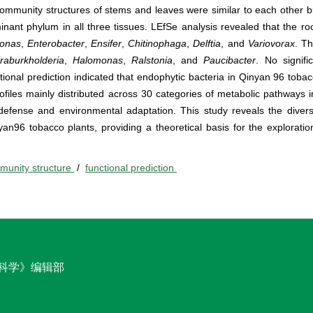
community structures of stems and leaves were similar to each other bu
inant phylum in all three tissues. LEfSe analysis revealed that the ro
onas
,
Enterobacter
,
Ensifer
,
Chitinophaga
,
Delftia
, and
Variovorax
. T
raburkholderia
,
Halomonas
,
Ralstonia
, and
Paucibacter
. No signifi
ional prediction indicated that endophytic bacteria in Qinyan 96 toba
rofiles mainly distributed across 30 categories of metabolic pathways i
defense and environmental adaptation. This study reveals the divers
nyan96 tobacco plants, providing a theoretical basis for the explorati
munity structure
/
functional prediction
科学》编辑部