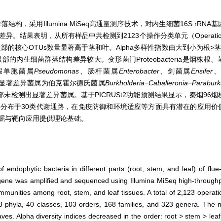
采用Illumina MiSeq高通量测序技术，对内生细菌16S rRNA基因
差异。结果表明，从所有样品中共检测到
2123
个操作分类单元（Operationa
属。根部的核心OTUs数量显著高于茎和叶。Alpha多样性指数由大到小为根>茎
内生细菌群落结构差异较大。变形菌门Proteobacteria是烟株根
假单胞菌属
Pseudomonas
、肠杆菌属
Enterobacter
、剑菌属
Ensifer
、
显著差异菌属为伯克霍尔德氏菌属
Burkholderia−Caballeronia−Paraburk
部未检测出显著差异菌属。基于PICRUSt2功能预测结果显示，秦烟96
分布于30类代谢通路，在免疫防御和环境适应等方面具有潜在的应用价
掘与靶向应用提供理论基础。
f endophytic bacteria in different parts (root, stem, and leaf) of flu
 gene was amplified and sequenced using Illumina MiSeq high-through
ommunities among root, stem, and leaf tissues. A total of 2,123 operat
8 phyla, 40 classes, 103 orders, 168 families, and 323 genera. The 
ves. Alpha diversity indices decreased in the order: root > stem > leaf.