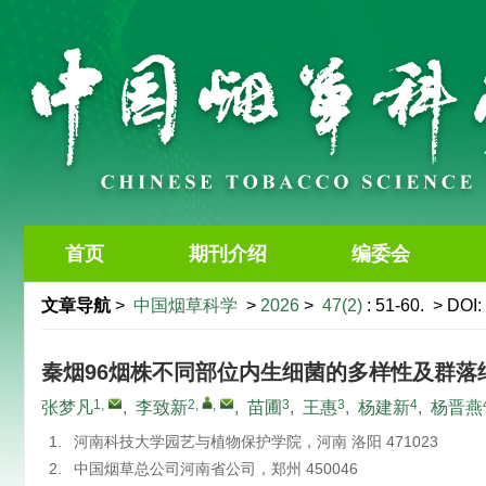
首页
期刊介绍
编委会
文章导航
>
中国烟草科学
>
2026
>
47(2)
: 51-60.
> DOI:
秦烟96烟株不同部位内生细菌的多样性及群落
1
,
2
,
,
3
3
4
张梦凡
,
李致新
,
苗圃
,
王惠
,
杨建新
,
杨晋燕
1.
河南科技大学园艺与植物保护学院，河南 洛阳 471023
2.
中国烟草总公司河南省公司，郑州 450046