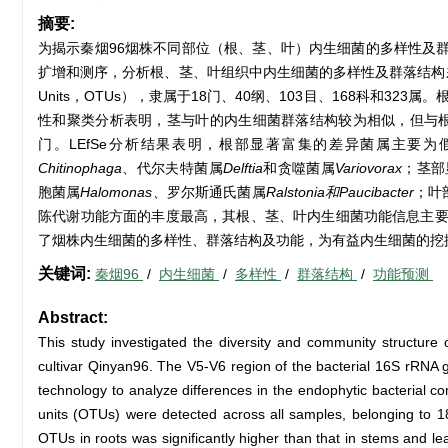
摘要:
为揭示秦烟96烟株不同部位（根、茎、叶）内生细菌的多样性及群落结构，
扩增和测序，分析根、茎、叶组织中内生细菌的多样性及群落结构
Units，OTUs），隶属于18门、40纲、103目、168科和323
性和聚类分析表明，茎与叶的内生细菌群落结构较为相似，但与根部的
门。LEfSe分析结果表明，根部显著富集的差异菌属主要为
Chitinophaga
、代尔夫特菌属
Delftia
和贪噬菌属
Variovorax
；茎部
胞菌属
Halomonas、
罗尔斯通氏菌属
Ralstonia和Paucibacter
；叶
陈代谢功能方面的丰度最高，其根、茎、叶内生细菌功能信息主要
了烟株内生细菌的多样性、群落结构及功能，为有益内生细菌的挖
关键词:
秦烟96
/
内生细菌
/
多样性
/
群落结构
/
功能预测
Abstract:
This study investigated the diversity and community structure o
cultivar Qinyan96. The V5-V6 region of the bacterial 16S rRNA
technology to analyze differences in the endophytic bacterial c
units (OTUs) were detected across all samples, belonging to 1
OTUs in roots was significantly higher than that in stems and lea