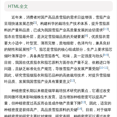
HTML全文
近年来，消费者对国产高品质雪茄的需求日益增强，雪茄产业
[
1
]
呈现快速发展态势
。构建科学的栽培生产技术体系，提升雪茄原
[
2
-
3
]
料的产量和品质，已成为我国雪茄产业高质量发展的迫切需求
。
[
4
]
茄衣在雪茄最外层，是决定雪茄烟品质的关键要素
，优质茄衣需
要大小适中，叶型宽、薄而完整，质地细密，色泽均匀，兼具良好
[
5
-
7
]
的韧性和延展性
。茄芯是雪茄的核心组成部分，生产上要求茄芯
[
8
-
9
]
烟叶薄厚适中，具备典型雪茄香气、吃味，及一定强度与劲头
。
目前，我国在优质茄衣和茄芯原料方面存在产量不足、依赖进口等
[
10
-
11
]
问题，且缺乏标准化生产规范，导致雪茄产业发展严重受阻
。
因此，研究雪茄烟茄衣和茄芯品种的高效栽培技术，对提升雪茄烟
[
12
]
叶品质、发展我国雪茄产业具有重要意义
。
种植密度长期以来都是烟草栽培技术研究的重点，它通过改变
田间微环境来影响烟株生长发育。适当增加种植密度可以提高产
[
13
]
量，但种植密度过高反而会造成作物产质量下降
。因此，适宜的
[
14
]
种植密度是获得高产、高品质雪茄原料的关键
。目前，对于烟草
种植密度的研究主要针对烤烟。研究表明，种植密度可以通过改变