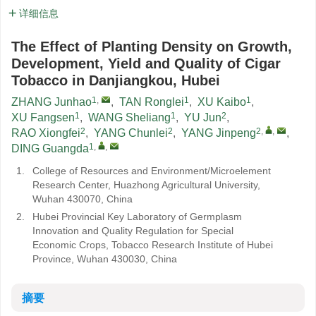
详细信息
The Effect of Planting Density on Growth,
Development, Yield and Quality of Cigar
Tobacco in Danjiangkou, Hubei
1
,
1
1
ZHANG Junhao
,
TAN Ronglei
,
XU Kaibo
,
1
1
2
XU Fangsen
,
WANG Sheliang
,
YU Jun
,
2
2
2
,
,
RAO Xiongfei
,
YANG Chunlei
,
YANG Jinpeng
,
1
,
,
DING Guangda
1.
College of Resources and Environment/Microelement
Research Center, Huazhong Agricultural University,
Wuhan 430070, China
2.
Hubei Provincial Key Laboratory of Germplasm
Innovation and Quality Regulation for Special
Economic Crops, Tobacco Research Institute of Hubei
Province, Wuhan 430030, China
摘要