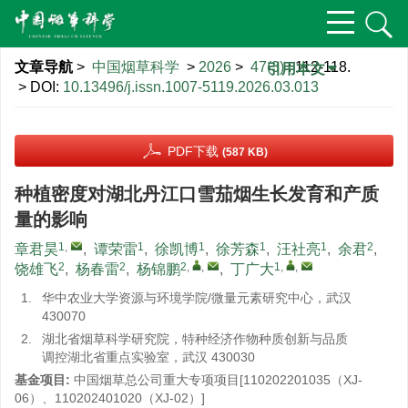
文章导航
>
中国烟草科学
>
2026
>
47(3)
: 112-118.
引用本文
> DOI:
10.13496/j.issn.1007-5119.2026.03.013
PDF下载
(587 KB)
种植密度对湖北丹江口雪茄烟生长发育和产质
量的影响
1
,
1
1
1
1
2
章君昊
,
谭荣雷
,
徐凯博
,
徐芳森
,
汪社亮
,
余君
,
2
2
2
,
,
1
,
,
饶雄飞
,
杨春雷
,
杨锦鹏
,
丁广大
1.
华中农业大学资源与环境学院/微量元素研究中心，武汉
430070
2.
湖北省烟草科学研究院，特种经济作物种质创新与品质
调控湖北省重点实验室，武汉 430030
基金项目:
中国烟草总公司重大专项项目[110202201035（XJ-
06）、110202401020（XJ-02）]