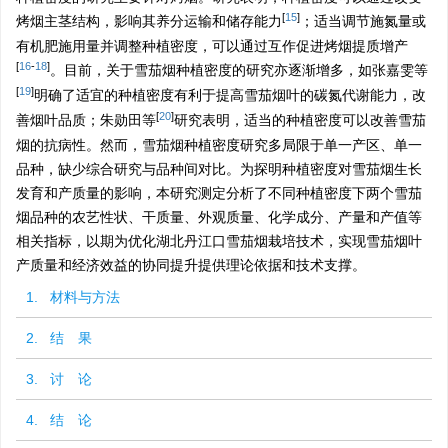
[
15
]
烤烟主茎结构，影响其养分运输和储存能力
；适当调节施氮量或
有机肥施用量并调整种植密度，可以通过互作促进烤烟提质增产
[
16
-
18
]
。目前，关于雪茄烟种植密度的研究亦逐渐增多，如张嘉雯等
[
19
]
明确了适宜的种植密度有利于提高雪茄烟叶的碳氮代谢能力，改
[
20
]
善烟叶品质；朱勋田等
研究表明，适当的种植密度可以改善雪茄
烟的抗病性。然而，雪茄烟种植密度研究多局限于单一产区、单一
品种，缺少综合研究与品种间对比。为探明种植密度对雪茄烟生长
发育和产质量的影响，本研究测定分析了不同种植密度下两个雪茄
烟品种的农艺性状、干质量、外观质量、化学成分、产量和产值等
相关指标，以期为优化湖北丹江口雪茄烟栽培技术，实现雪茄烟叶
产质量和经济效益的协同提升提供理论依据和技术支撑。
1. 材料与方法
2. 结 果
3. 讨 论
4. 结 论