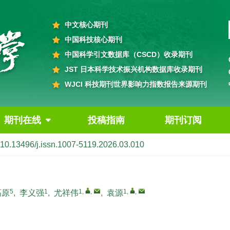
中文核心期刊
中国科技核心期刊
中国科学引文数据库（CSCD）收录期刊
JST 日本科学技术振兴机构数据库收录期刊
WJCI 科技期刊世界影响力指数报告来源期刊
期刊在线
投稿指南
期刊订阅
10.13496/j.issn.1007-5119.2026.03.010
5
1
1
,
,
1
,
,
高原
,
李义强
,
尤祥伟
,
袁源