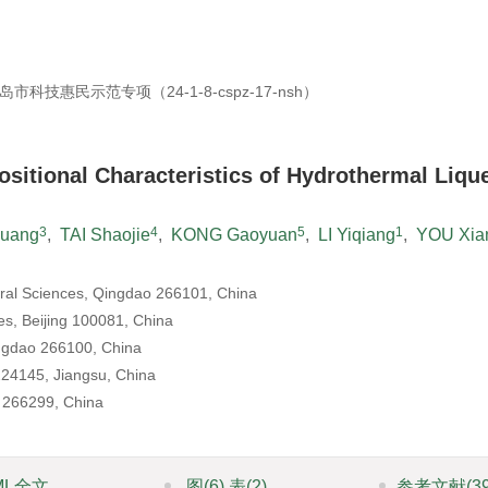
技惠民示范专项（24-1-8-cspz-17-nsh）
itional Characteristics of Hydrothermal Liqu
3
4
5
1
guang
,
TAI Shaojie
,
KONG Gaoyuan
,
LI Yiqiang
,
YOU Xia
ural Sciences, Qingdao 266101, China
es, Beijing 100081, China
ingdao 266100, China
 224145, Jiangsu, China
o 266299, China
ML全文
图
(6)
表
(2)
参考文献
(3