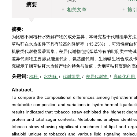
摘要
相关文章
施
摘要:
为比较不同秸秆水热解产物的成分差异，本研究基于代谢组学方法
草秸秆在水热条件下具有较高的降解率（43.25%），可溶性蛋白
机酸类代谢物显著富集，差异代谢物包括烟草特有的吡啶类生物碱阿那
差异代谢物主要涉及能量代谢、氨基酸代谢、生物碱生物合成及
究揭示了烟草秸秆水热解产物的特色与价值，为烟草秸秆资源的高
关键词:
秸秆
/
水热解
/
代谢组学
/
差异代谢物
/
高值化利用
Abstract:
To compare the compositional differences among hydrothermal li
metabolite composition and variations in hydrothermal liquefac
results indicated that tobacco straw exhibited the highest deg
protein and total sugar contents. Metabolomic analysis identifie
tobacco straw showing significant enrichment of lipid and organ
alkaloid unique to tobacco) and various lipid signaling mole