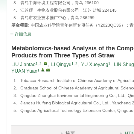
3.
青岛中海环境工程有限公司，青岛 266100
4.
江苏辉丰生物农业股份有限公司，江苏 盐城 224145
5.
青岛市农业技术推广中心，青岛 266299
基金项目:
中国农业科学院青年创新专项任务（Y2023QC35）；青岛市科
详细信息
Metabolomics-based Analysis of the Compos
Products from Three Types of Straw
1, 2
,
1, 2
1
LIU Jiantao
,
LI Qingyu
,
YU Xueyang
,
LIN Shu
1
,
,
YUAN Yuan
1.
Tobacco Research Institute of Chinese Academy of Agricult
2.
Graduate School of Chinese Academy of Agricultural Scienc
3.
Qingdao Zhonghai Environmental Engineering Co., Ltd., Q
4.
Jiangsu Huifeng Biological Agricultural Co., Ltd., Yancheng
5.
Qingdao Agricultural Technology Extension Center, Qingda
摘要
HT