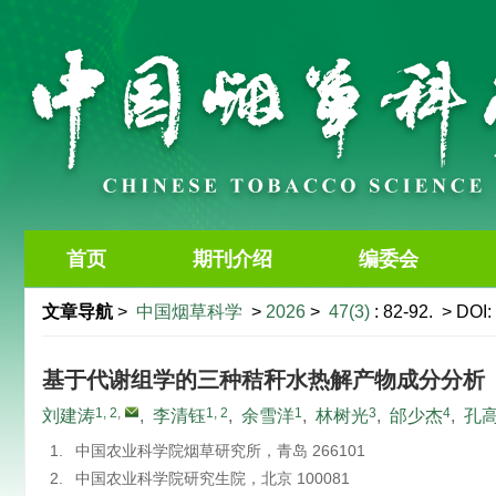
首页
期刊介绍
编委会
文章导航
>
中国烟草科学
>
2026
>
47(3)
: 82-92.
> DOI:
基于代谢组学的三种秸秆水热解产物成分分析
1, 2
,
1, 2
1
3
4
刘建涛
,
李清钰
,
余雪洋
,
林树光
,
邰少杰
,
孔
1.
中国农业科学院烟草研究所，青岛 266101
2.
中国农业科学院研究生院，北京 100081