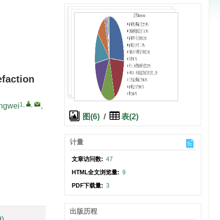
efaction
1
,
,
ngwei
,
图(6)
/
表(2)
计量
文章访问数:
47
HTML全文浏览量:
9
PDF下载量:
3
出版历程
9)