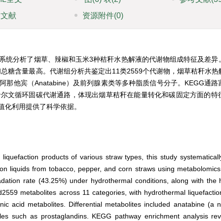
引文献
资源附件
(0)
系统分析了烟草、辣椒和玉米3种秸秆水热解液的代谢物组成特征及差异
和总糖含量最高。代谢组分析共鉴定出11类
2559
个代谢物，烟草秸秆水热
他宾（Anatabine）及前列腺素类等多种脂质信号分子。KEGG通
卡尔文循环固碳代谢通路，体现出烟草秸秆在能量转化和碳固定方面的特
值化利用提供了科学依据。
quefaction products of various straw types, this study systematical
tion liquids from tobacco, pepper, and corn straws using metabolomi
radation rate (43.25%) under hydrothermal conditions, along with the 
d
2559
metabolites across 11 categories, with hydrothermal liquefaction
ic acid metabolites. Differential metabolites included anatabine (a n
cules such as prostaglandins. KEGG pathway enrichment analysis rev