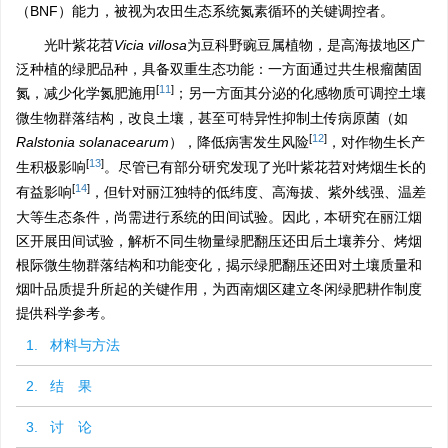
（BNF）能力，被视为农田生态系统氮素循环的关键调控者。
光叶紫花苕
Vicia villosa
为豆科野豌豆属植物，是高海拔地区广
泛种植的绿肥品种，具备双重生态功能：一方面通过共生根瘤菌固
[
11
]
氮，减少化学氮肥施用
；另一方面其分泌的化感物质可调控土壤
微生物群落结构，改良土壤，甚至可特异性抑制土传病原菌（如
[
12
]
Ralstonia solanacearum
），降低病害发生风险
，对作物生长产
[
13
]
生积极影响
。尽管已有部分研究发现了光叶紫花苕对烤烟生长的
[
14
]
有益影响
，但针对丽江独特的低纬度、高海拔、紫外线强、温差
大等生态条件，尚需进行系统的田间试验。因此，本研究在丽江烟
区开展田间试验，解析不同生物量绿肥翻压还田后土壤养分、烤烟
根际微生物群落结构和功能变化，揭示绿肥翻压还田对土壤质量和
烟叶品质提升所起的关键作用，为西南烟区建立冬闲绿肥耕作制度
提供科学参考。
1. 材料与方法
2. 结 果
3. 讨 论