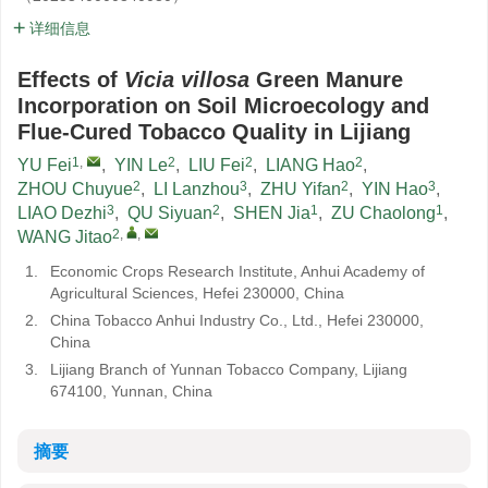
详细信息
Effects of
Vicia villosa
Green Manure
Incorporation on Soil Microecology and
Flue-Cured Tobacco Quality in Lijiang
1
,
2
2
2
YU Fei
,
YIN Le
,
LIU Fei
,
LIANG Hao
,
2
3
2
3
ZHOU Chuyue
,
LI Lanzhou
,
ZHU Yifan
,
YIN Hao
,
3
2
1
1
LIAO Dezhi
,
QU Siyuan
,
SHEN Jia
,
ZU Chaolong
,
2
,
,
WANG Jitao
1.
Economic Crops Research Institute, Anhui Academy of
Agricultural Sciences, Hefei 230000, China
2.
China Tobacco Anhui Industry Co., Ltd., Hefei 230000,
China
3.
Lijiang Branch of Yunnan Tobacco Company, Lijiang
674100, Yunnan, China
摘要