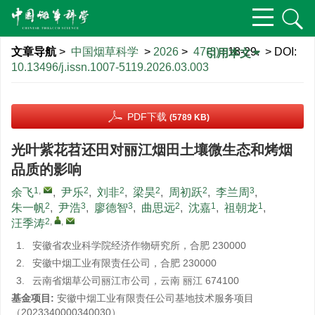
文章导航
>
中国烟草科学
>
2026
>
47(3)
: 18-29.
> DOI:
引用本文
10.13496/j.issn.1007-5119.2026.03.003
PDF下载
(5789 KB)
光叶紫花苕还田对丽江烟田土壤微生态和烤烟
品质的影响
1
,
2
2
2
2
3
余飞
,
尹乐
,
刘非
,
梁昊
,
周初跃
,
李兰周
,
2
3
3
2
1
1
朱一帆
,
尹浩
,
廖德智
,
曲思远
,
沈嘉
,
祖朝龙
,
2
,
,
汪季涛
1.
安徽省农业科学院经济作物研究所，合肥 230000
2.
安徽中烟工业有限责任公司，合肥 230000
3.
云南省烟草公司丽江市公司，云南 丽江 674100
基金项目:
安徽中烟工业有限责任公司基地技术服务项目
（2023340000340030）