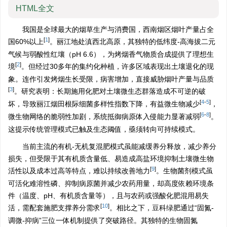
HTML全文
我国是全球最大的烟草生产与消费国，西南烟区烟叶产量占全
[
1
]
国60%以上
。丽江地处滇西北高原，其独特的低纬度-高海拔二元
气候与弱酸性红壤（pH 6.6），为烤烟香气物质合成提供了理想生
[
2
]
境
。但经过30多年的集约化种植，许多区域表现出土壤退化的现
象。连作引发烤烟生长受限，病害增加，直接威胁烟叶产量与品质
[
3
]
。研究表明：长期施用化肥对土壤微生态群落造成不可逆的破
[
4
-
5
]
坏，导致丽江烟田根际细菌多样性指数下降，有益微生物减少
，
[
6
-
8
]
微生物网络的脆弱性加剧，系统抵御病原体入侵能力显著减弱
。
这提示传统管理模式已触及生态阈值，亟须转向可持续模式。
当前主流的有机-无机复混肥模式虽能减缓养分释放，减少养分
损失，但受限于其有机质含量低、易造成高盐环境抑制土壤微生物
[
9
]
活性以及成本过高等特点，难以持续改善地力
。生物菌剂模式虽
可活化难溶性磷、抑制病原菌并减少农药用量，却高度依赖环境条
件（温度、pH、有机质含量等），且与农药或强酸化肥混用易失
[
10
]
活，需配套施肥支撑养分需求
。相比之下，豆科绿肥通过“固氮-
调微-抑病”三位一体机制提供了突破路径。其独特的生物固氮