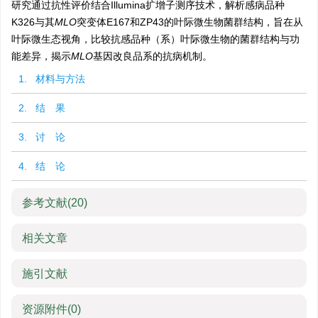
研究通过抗性评价结合Illumina扩增子测序技术，解析感病品种
K326与其
MLO
突变体E167和ZP43的叶际微生物菌群结构，旨在从
叶际微生态视角，比较抗感品种（系）叶际微生物的菌群结构与功
能差异，揭示
MLO
基因改良品系的抗病机制。
1. 材料与方法
2. 结 果
3. 讨 论
4. 结 论
参考文献
(20)
相关文章
施引文献
资源附件
(0)