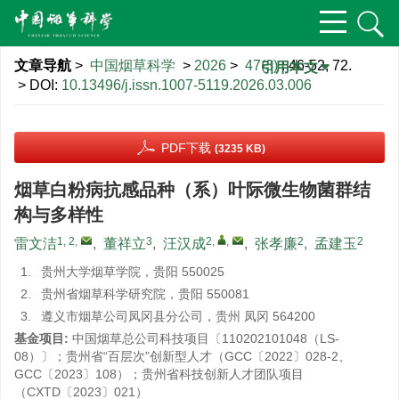
文章导航
>
中国烟草科学
>
2026
>
47(3)
: 46-52, 72.
引用本文
> DOI:
10.13496/j.issn.1007-5119.2026.03.006
PDF下载
(3235 KB)
烟草白粉病抗感品种（系）叶际微生物菌群结
构与多样性
1, 2
,
3
2
,
,
2
2
雷文洁
,
董祥立
,
汪汉成
,
张孝廉
,
孟建玉
1.
贵州大学烟草学院，贵阳 550025
2.
贵州省烟草科学研究院，贵阳 550081
3.
遵义市烟草公司凤冈县分公司，贵州 凤冈 564200
基金项目:
中国烟草总公司科技项目〔110202101048（LS-
08）〕；贵州省“百层次”创新型人才（GCC〔2022〕028-2、
GCC〔2023〕108）；贵州省科技创新人才团队项目
（CXTD〔2023〕021）