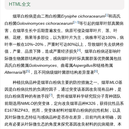
HTML全文
[
1
]
烟草白粉病是由二孢白粉菌
Erysiphe cichoracearum
和高氏
[
2
-
3
]
白粉菌
Golovinomyces cichoracearum
等引起的烟草叶部真菌病
害，在烟草生长中后期普遍发生。病原可侵染烟草叶片、茎、叶
柄、花梗、蒴果等多部位，以为害叶片为主，病株率可达100%，病
叶率一般在10%~20%，严重时可达80%以上，导致烟叶失去烘烤价
[
4
]
值，产量、品质下降，造成严重经济损失
。烟草白粉病还影响叶
际微生物菌群结构的改变，感病烟叶的叶际真菌群落优势菌属包括
高氏白粉菌属
Golovinomyces
、曲霉属
Aspergillus
和链格孢属
[
5
]
[
6
]
Alternaria
等
，且不同病级烟叶菌群结构差异显著
。
种植抗病品种是烟草白粉病主要的防控措施之一。烟草
MLO
基
因是白粉病抗性的负调控因子，通过突变该基因改良现有品种，是
[
7
]
抗白粉病育种的有效手段
。贵州省烟草科学研究院分子育种团队
前期选用
NtMLO
的突变体，定向改良烟草品种K326，获得抗性品系
E167和ZP43。然而，突变体材料对烟草白粉病的抗性机制，以及
其叶际微生态特征与感病品种是否存在差异，目前均尚未明确，因
此有必要从叶际微生态的角度来探究基因改良材料的抗病规律。本