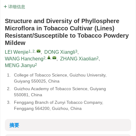
详细信息
Structure and Diversity of Phyllosphere
Microflora in Tobacco Cultivar (Lines)
Resistant/Susceptible to Tobacco Powdery
Mildew
1, 2
,
3
LEI Wenjie
,
DONG Xiangli
,
2
,
,
2
WANG Hancheng
,
ZHANG Xiaolian
,
2
MENG Jianyu
1.
College of Tobacco Science, Guizhou University,
Guiyang 550025, China
2.
Guizhou Academy of Tobacco Science, Guiyang
550081, China
3.
Fenggang Branch of Zunyi Tobacco Company,
Fenggang 564200, Guizhou, China
摘要