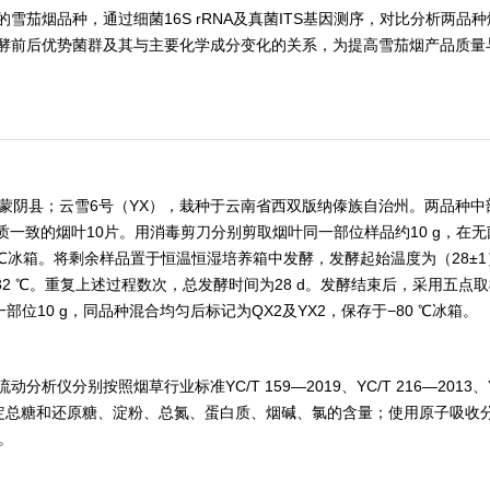
茄烟品种，通过细菌16S rRNA及真菌ITS基因测序，对比分析两品
酵前后优势菌群及其与主要化学成分变化的关系，为提高雪茄烟产品质量
省蒙阴县；云雪6号（YX），栽种于云南省西双版纳傣族自治州。两品种中
质一致的烟叶10片。用消毒剪刀分别剪取烟叶同一部位样品约10 g，在
 ℃冰箱。将剩余样品置于恒温恒湿培养箱中发酵，发酵起始温度为（28±1
温至32 ℃。重复上述过程数次，总发酵时间为28 d。发酵结束后，采用五点
位10 g，同品种混合均匀后标记为QX2及YX2，保存于−80 ℃冰箱。
分别按照烟草行业标准YC/T 159—2019、YC/T 216—2013、YC
 162—2011测定总糖和还原糖、淀粉、总氮、蛋白质、烟碱、氯的含量；使用原子吸
复。