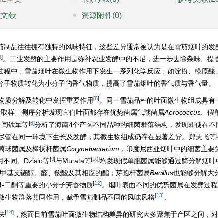
引文献
资源附件
(0)
茄制品往往拥有独特的风味特征，这些差异通常被认为是在雪茄烟叶的发
3
]
。工业发酵的主要作用是弥补农业发酵中的不足，进一步去除杂味、提
过程中，雪茄烟叶在微生物作用下发生一系列化学反应，如淀粉、绿原酸
分子物质转化为小分子的香气物质，提高了雪茄烟叶的香气质与香气量。
[
6
]
物质分解及转化中发挥重要作用
。同一雪茄品种的叶面微生物组成具有
行取样，测序分析发现它们叶面都存在优势菌属气球菌属
Aerococcus
、假
[
6
]
。闫铁军等
分析了海南4个产区不同品种的细菌群落结构，发现即使在不
[
尽管在同一环境下生长及发酵，其微生物组成仍存在显著差异。郑天飞等
萄球菌属及棒状杆菌属
Corynebacterium
，印度尼西亚烟叶中的细菌主要
[
9
]
[
10
]
同。Dzialo等
与Murata等
均发现假单胞菌属能够通过酶分解烟叶
甲基支链醇、醛、羧酸及其相应的酯；芽孢杆菌属
Bacillus
也能够分解大
[
12
]
, 4-二酮等重要的小分子芳香物质
。烟叶表面不同的优势菌属在发酵过程
[
13
]
微生物群落共同作用，赋予雪茄制品不同的风味风格
。
[
14
]
法
，然而目前雪茄叶面微生物结构差异的研究大多聚焦于产区之间，对