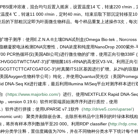
BS缓冲溶液，混合均匀后置入摇床，设置温度14 ℃，转速220 r/min，定时
 ℃，转速11 000 r/min，定时40 min。结束后取下部沉淀转移至1
n，离心结束后的下部粗沉淀即为叶面微生物样品。每个样品重复上述操作3次，每
测序：使用E.Z.N.A.®土壤DNA试剂盒(Omega Bio-tek，Norcross
凝胶电泳检测DNA完整性，DNA浓度和纯度用NanoDrop 2000紫外
700
PCR热循环仪(美国ABI公司)进行微生物的扩增，使用正向引物338F (5
ACHVGGGTWTCTAAT-3′)扩增细菌16S rRNA的高变区V3-V4。利用正向引
-GCTGCGTTCTTCATCGATGC-3′)对真菌ITS1区基因进行扩增。从2%的
美国Axygen生物科学公司）纯化，并使用Quantus荧光仪（美国Prome
DNA-Seq Kit进行建库，最后利用Illumina MiSeq平台对测序样本进
台（
https://www.majorbio.com/
）进行。使用NEXTFLEX Rapid DNA-Se
e/fastp，version 0.19.6）软件对双端原始测序序列进行质控，使用
.2.11）软件进行拼接；使用UPARSE v7.1软件（
http://drive5.com/uparse/
）
axonomic unit） 聚类并剔除嵌合体。去除所有样品中注释到的叶绿体和
样本序列数抽平至20 000。利用RDP classifier (
http://rdp.cme
138）进行OTU物种分类学注释，置信度阈值为70%，并在不同物种分类水平下统计每