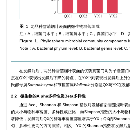
图 1
两品种雪茄烟叶表面的微生物群落组成
注：A，细菌门水平；B，细菌属水平；C，真菌门水平；D，
Figure 1.
Phyllosphere microbial community components in 
Note：A, bacterial phylum level; B, bacterial genus level; C, 
在发酵前后，两品种雪茄烟叶表面的优势真菌门均为子囊菌门Ascomy
度在QX中表现出发酵后下降的特点，在YX中则表现出发酵后上升
氏酵母属
Sampaiozyma
和节担菌属
Wallemia
分别是QX与YX在发
2.2 微生物的Alpha多样性及Beta多样性
通过 Ace、Shannon 和 Simpson 指数对发酵前后
的大小与物种丰富度、多样性成正比，而Simpson指数的大小与
著降低，发酵前后QX的群落丰富度都显著高于YX；QX的Shann
匀、多样性更高的方向演替。相反，YX 的Shannon指数在发酵