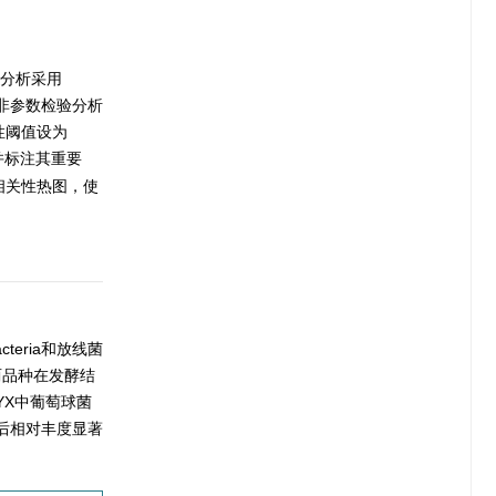
的差异分析采用
VA非参数检验分析
关性阈值设为
并标注其重要
绘制相关性热图，使
teria和放线菌
两品种在发酵结
YX中葡萄球菌
酵后相对丰度显著