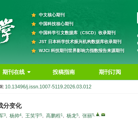
中文核心期刊
中国科技核心期刊
中国科学引文数据库（CSCD）收录期刊
JST 日本科学技术振兴机构数据库收录期刊
WJCI 科技期刊世界影响力指数报告来源期刊
期刊在线
投稿指南
期刊订阅
I:
10.13496/j.issn.1007-5119.2026.03.012
成分变化
3
4
5
1
5
5
,
,
军
,
杨帅
,
王笑宇
,
高鹏程
,
杨龙
,
张丽