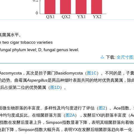
真菌属水平。
two cigar tobacco varieties
fungal phylum level; D, fungal genus level.
下载:
全尺寸图
cota，其次是担子菌门Basidiomycota（
图1C
）。不同的是，子
的趋势。曲霉属
Aspergillus
是两品种烟叶表面共同的绝对优势真菌属，除
酵后占据第二位的优势菌属（
图1D
）。
雪茄烟叶表面微生物群落的丰富度、多样性及均匀度进行了评估（
图2
）。Ace指数、S
物种均匀度成反比。在细菌群落方面（
图2A
），发酵后YX的群落丰富度（A
on指数在发酵后显著上升，Simpson指数显著下降，表明其细菌群落向着
后急剧下降，Simpson指数大幅升高，表明YX在发酵后细菌群落趋向单一