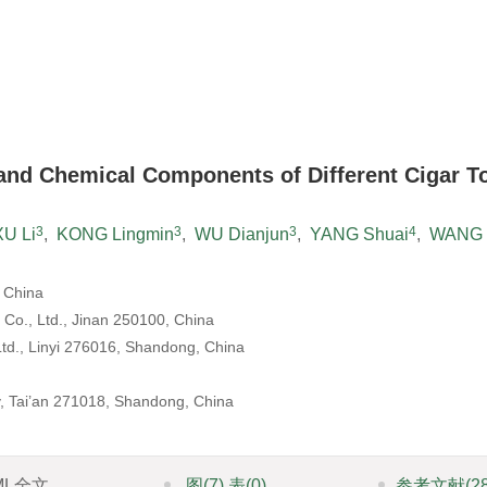
and Chemical Components of Different Cigar T
3
3
3
4
XU Li
,
KONG Lingmin
,
WU Dianjun
,
YANG Shuai
,
WANG 
 China
 Co., Ltd., Jinan 250100, China
td., Linyi 276016, Shandong, China
ty, Tai’an 271018, Shandong, China
ML全文
图
(7)
表
(0)
参考文献
(2