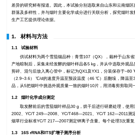
差异的研究鲜有报道。因此，本试验分别选取来自山东和云南烟区的雪
群落及多样性，并与烟叶主要化学成分进行关联分析，探究烟叶发
生产工艺提供理论依据。
1. 材料与方法
1.1 试验材料
供试材料为两个雪茄烟品种：青雪107（QX），栽种于山东
产地晾制后，采集未经发酵的烟叶样品各5 kg，并从中选取外观品
剪碎、混匀后放入离心管中，标记为QX1及YX1，分装保存于−80
（2.9~3.6） ℃/d的速度升温至预设温度（46 ℃）后翻垛，降
品，从5把烟叶中挑选外观质量一致的烟叶10片，用消毒剪剪取同一部
1.2 烟叶化学成分测定
取发酵前后的雪茄烟叶样品30 g，烘干后进行研磨处理，使用流动分析仪
2002、YC/T 249—2008、YC/T468—2021、YC/T
烟草行业标准YC/T 217—2007测定钾离子含量。每个处理3次重
1.3 16S rRNA和ITS扩增子测序分析