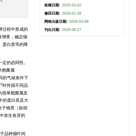
收稿日期:
2025-03-02
修回日期:
2026-01-28
网络出版日期:
2026-04-08
酵过程中形成的
刊出日期:
2026-06-27
香增香，确定烟
、蛋白质等的降
一定的趋同性。
单胞菌属
同的气候条件下
8
]
对外国不同品
为假单胞菌属及
中的蛋白质及大
分子物质（如胡
中发生各异的
于品种烟叶间