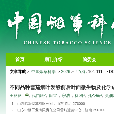
首页
期刊介绍
编委会
文章导航
>
中国烟草科学
>
2026
>
47(3)
: 101-111.
> DO
不同品种雪茄烟叶发酵前后叶面微生物及化学
1
,
2
1
1
3
3
王丽丽
,
代由庆
,
田雷
,
宗浩
,
徐利
,
孔令民
,
吴佃
1.
山东临沂烟草有限公司，山东 临沂 276000
2.
山东中烟工业有限责任公司雪茄运营中心，济南 250100