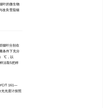
种烟叶的微生物
与改良雪茄烟
部烟叶分别在
无菌条件下充分
） ℃，以
取样法取5把样
/T 161—
收分光光度计按照