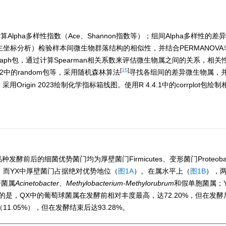
culators）计算Alpha多样性指数（Ace、Shannon指数等）；组间Alpha多样性
oA分析（主坐标分析）检验样本间微生物群落结构的相似性，并结合PERMANO
igraph包，通过计算Spearman相关系数来评估微生物属之间的关系，相
[
15
]
4.2中的random包等，采用随机森林算法
寻找各组间的差异微生物属，
Origin 2023绘制化学指标箱线图。使用R 4.4.1中的corrplot包
发酵前后的细菌优势菌门均为厚壁菌门Firmicutes、变形菌门Proteobac
门为主，而YX中厚壁菌门占据绝对优势地位（
图1A
）。在属水平上（
图1B
），
杆菌属
Acinetobacter
、
Methylobacterium-Methylorubrum
和假单胞菌属；
的是，QX中的葡萄球菌属在发酵前相对丰度最高，达72.20%，但在发
1.05%），但在发酵结束后达93.28%。