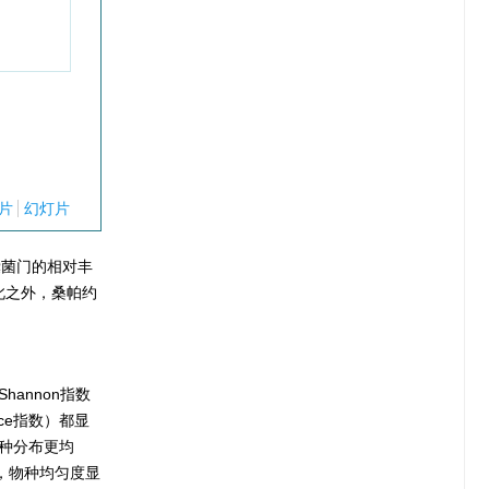
片
幻灯片
囊菌门的相对丰
此之外，桑帕约
hannon指数
ce指数）都显
物种分布更均
化，物种均匀度显