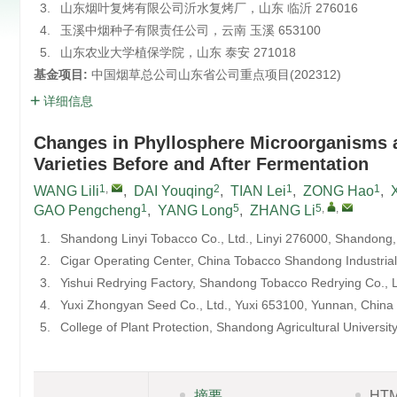
3.
山东烟叶复烤有限公司沂水复烤厂，山东 临沂 276016
4.
玉溪中烟种子有限责任公司，云南 玉溪 653100
5.
山东农业大学植保学院，山东 泰安 271018
基金项目:
中国烟草总公司山东省公司重点项目(
202312
)
详细信息
Changes in Phyllosphere Microorganisms 
Varieties Before and After Fermentation
1
,
2
1
1
WANG Lili
,
DAI Youqing
,
TIAN Lei
,
ZONG Hao
,
1
5
5
,
,
GAO Pengcheng
,
YANG Long
,
ZHANG Li
1.
Shandong Linyi Tobacco Co., Ltd., Linyi 276000, Shandong,
2.
Cigar Operating Center, China Tobacco Shandong Industrial
3.
Yishui Redrying Factory, Shandong Tobacco Redrying Co., L
4.
Yuxi Zhongyan Seed Co., Ltd., Yuxi 653100, Yunnan, China
5.
College of Plant Protection, Shandong Agricultural Universi
摘要
HT