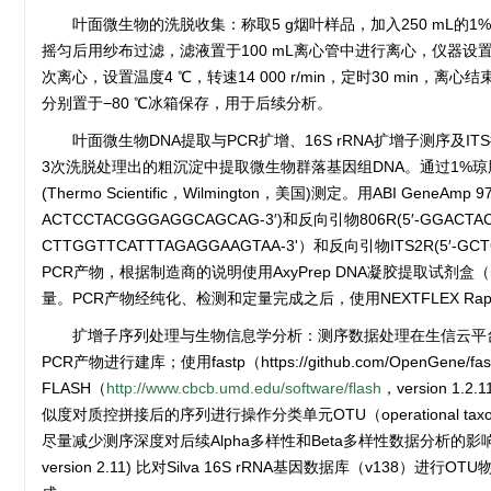
叶面微生物的洗脱收集：称取5 g烟叶样品，加入250 mL的1%P
摇匀后用纱布过滤，滤液置于100 mL离心管中进行离心，仪器设置温度4
次离心，设置温度4 ℃，转速14 000 r/min，定时30 mi
分别置于−80 ℃冰箱保存，用于后续分析。
叶面微生物DNA提取与PCR扩增、16S rRNA扩增子测序及ITS扩增子
3次洗脱处理出的粗沉淀中提取微生物群落基因组DNA。通过1%琼脂糖
(Thermo Scientific，Wilmington，美国)测定。用ABI GeneAmp
9
ACTCCTACGGGAGGCAGCAG-3′)和反向引物806R(5′-GGACT
CTTGGTTCATTTAGAGGAAGTAA-3ʹ）和反向引物ITS2R(5′
PCR产物，根据制造商的说明使用AxyPrep DNA凝胶提取试剂盒（
量。PCR产物经纯化、检测和定量完成之后，使用NEXTFLEX Rapid 
扩增子序列处理与生物信息学分析：测序数据处理在生信云平
PCR产物进行建库；使用fastp（https://github.com/OpenGen
FLASH（
http://www.cbcb.umd.edu/software/flash
，version 1
似度对质控拼接后的序列进行操作分类单元OTU（operational t
尽量减少测序深度对后续Alpha多样性和Beta多样性数据分析的影响，将所有
version 2.11) 比对Silva 16S rRNA基因数据库（v