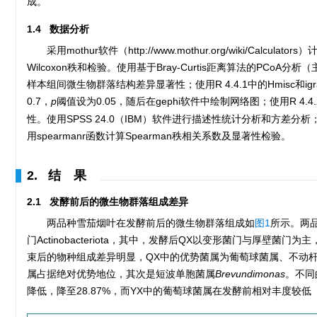
成。
1.4 数据分析
采用mothur软件（http://www.mothur.org/wiki/Cal
Wilcoxon秩和检验。使用基于Bray-Curtis距离算法的PC
样本组间微生物群落结构差异显著性；使用R 4.4.1中的Hmisc和
0.7，
p
阈值设为0.05，随后在gephi软件中绘制网络图；使用R 4.
性。使用SPSS 24.0（IBM）软件进行描述性统计分析和方差分析；采用
用spearmanr函数计算Spearman秩相关系数及显著性检验。
2. 结 果
2.1 发酵前后的微生物群落组成差异
两品种雪茄烟叶在发酵前后的微生物群落组成如
图1
所示。两品种
门Actinobacteriota，其中，发酵后QX以变形菌门与厚壁菌
束后的物种组成差异明显，QX中的优势菌属为葡萄球菌属、不动
属占据绝对优势地位，其次是短波单胞菌属
Brevundimonas
。不同
降低，降至28.87%，而YX中的葡萄球菌属在发酵前相对丰度较低（1