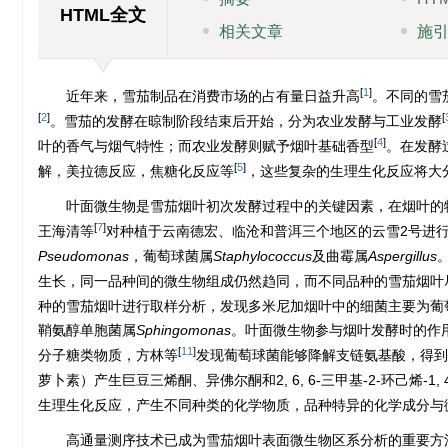
HTML全文
相关文章
施
[
1
]
近年来，雪茄制品在消费市场的占有量日益升高
。不同的雪
[
2
]
[
。雪茄的发酵在晾制阶段结束后开始，分为农业发酵与工业发酵
[
4
]
叶的香气与烟气特性；而农业发酵则赋予烟叶基础香型
。在发酵
[
5
]
解，美拉德反应，焦糖化反应等
，这些复杂的生理生化反应将大
叶面微生物是雪茄烟叶初次发酵过程中的关键因素，在烟叶的
[
7
]
王海清等
对种植于云南德宏、临沧和普洱三个地区的云雪2号进
Pseudomonas
，葡萄球菌属
Staphylococcus
及曲霉属
Aspergillus
生长，同一品种间的微生物组成仍然趋同，而不同品种的雪茄烟叶
种的雪茄烟叶进行取样分析，发现多米尼加烟叶中的细菌主要为葡
鞘氨醇单胞菌属
Sphingomonas
。叶面微生物参与烟叶发酵时的作用不
[
11
]
分子糖类物质，方林等
发现葡萄球菌能够降解支链氨基酸，得到
萝卜素）产生巨豆三烯酮、异佛尔酮和2, 6, 6-三甲基-2-环己烯-1
生理生化反应，产生不同种类的化学物质，品种特异的化学成分与
高通量测序技术已成为雪茄烟叶表面微生物区系分析的重要方