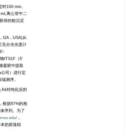
150 min。
0 mL离心管中二
次获得的粗沉淀
，GA，USA)从
-可见分光光度计
′-
物ITS1F（5ʹ
琼脂糖凝胶中提取
ga公司）进行定
行双端测序。
q Kit对纯化后的
，根据97%的相
线粒体序列。为了
.msu.edu/
，
个样本的群落组