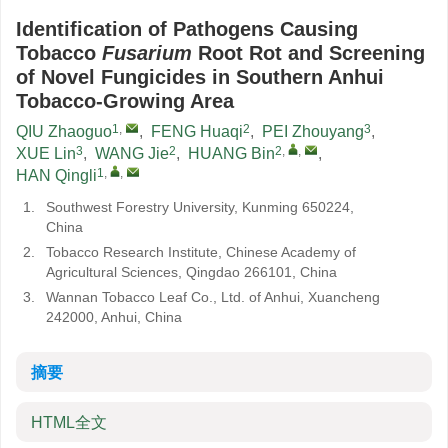
Identification of Pathogens Causing
Tobacco
Fusarium
Root Rot and Screening
of Novel Fungicides in Southern Anhui
Tobacco-Growing Area
1
,
2
3
QIU Zhaoguo
,
FENG Huaqi
,
PEI Zhouyang
,
3
2
2
,
,
XUE Lin
,
WANG Jie
,
HUANG Bin
,
1
,
,
HAN Qingli
1.
Southwest Forestry University, Kunming 650224,
China
2.
Tobacco Research Institute, Chinese Academy of
Agricultural Sciences, Qingdao 266101, China
3.
Wannan Tobacco Leaf Co., Ltd. of Anhui, Xuancheng
242000, Anhui, China
摘要
HTML全文