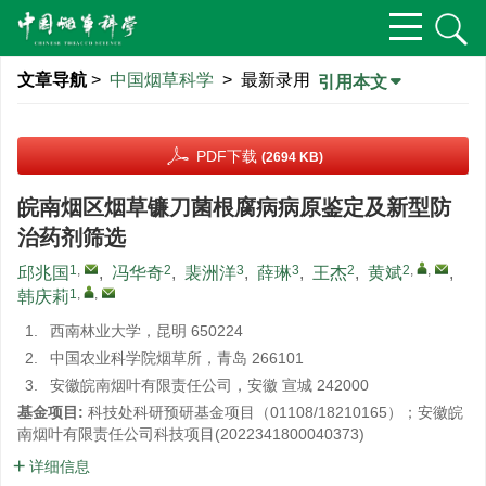
文章导航
>
中国烟草科学
> 最新录用
引用本文
PDF下载
(2694 KB)
皖南烟区烟草镰刀菌根腐病病原鉴定及新型防
治药剂筛选
1
,
2
3
3
2
2
,
,
邱兆国
,
冯华奇
,
裴洲洋
,
薛琳
,
王杰
,
黄斌
,
1
,
,
韩庆莉
1.
西南林业大学，昆明 650224
2.
中国农业科学院烟草所，青岛 266101
3.
安徽皖南烟叶有限责任公司，安徽 宣城 242000
基金项目:
科技处科研预研基金项目（01108/18210165）；安徽皖
南烟叶有限责任公司科技项目(
2022341800040373
)
详细信息