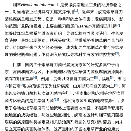
烟草
Nicotiana tabacum
L.是安徽皖南地区主要的经济作物之
[
1
]
一，对当地农业经济具有关键支撑作用
。近年来，皖南烟草镰刀
菌根腐病呈频发态势，它是一种典型的土传病害，发病周期长、影
[
2
]
响范围广且防治困难，主要由镰刀菌属
Fusarium
真菌侵染引起
，
能够破坏烟草根系的维管束组织，导致烟株营养吸收受阻、生长发
育受抑，最终出现萎蔫、枯死等症状。严重威胁着烟草的产量与品
质，给烟农带来巨大的经济损失，成为制约当地烟草产业可持续发
[
3
]
展的关键瓶颈问题，亟待深入研究以寻求科学有效的防控方案
。
目前，国内关于烟草镰刀菌根腐病病原菌的研究多集中于山
东、河南和南方地区。不同地理区域的烟草镰刀菌根腐病病原菌种
[
4
]
[
5
]
[
6
]
类存在明显差异
。例如，贵州以腐皮镰刀菌为主
，福建
、湖北
[
7
]
[
8
]
[
9
]
和云南
以尖孢镰刀菌为优势病原，山东以茄病镰刀菌为主
，河
[
10
]
南以尖孢镰刀菌和茄病镰刀菌为主
，湖南郴州和永州等地区病原
[
11
]
菌占比最高的是共享镰刀菌
。这种病原菌组成的地域差异性，决
定了各地在烟草根腐病防治策略上需要因地制宜，不能简单套用其
他地区的成功经验。与这些地区相比，皖南地区针对烟草镰刀菌根
腐病的病原菌种类鉴定及相关防治药剂筛选的研究相对滞后，尚未
建立完善的病害防控体系，这严重制约了当地烟草产业的健康发