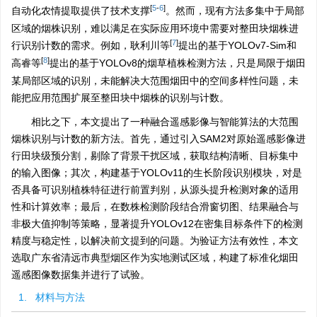
[
5
-
6
]
自动化农情提取提供了技术支撑
。然而，现有方法多集中于局部
区域的烟株识别，难以满足在实际应用环境中需要对整田块烟株进
[
7
]
行识别计数的需求。例如，耿利川等
提出的基于YOLOv7-Sim和
[
8
]
高睿等
提出的基于YOLOv8的烟草植株检测方法，只是局限于烟田
某局部区域的识别，未能解决大范围烟田中的空间多样性问题，未
能把应用范围扩展至整田块中烟株的识别与计数。
相比之下，本文提出了一种融合遥感影像与智能算法的大范围
烟株识别与计数的新方法。首先，通过引入SAM2对原始遥感影像进
行田块级预分割，剔除了背景干扰区域，获取结构清晰、目标集中
的输入图像；其次，构建基于YOLOv11的生长阶段识别模块，对是
否具备可识别植株特征进行前置判别，从源头提升检测对象的适用
性和计算效率；最后，在数株检测阶段结合滑窗切图、结果融合与
非极大值抑制等策略，显著提升YOLOv12在密集目标条件下的检测
精度与稳定性，以解决前文提到的问题。为验证方法有效性，本文
选取广东省清远市典型烟区作为实地测试区域，构建了标准化烟田
遥感图像数据集并进行了试验。
1. 材料与方法