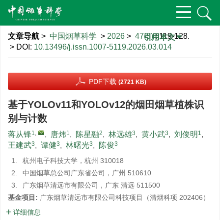
文章导航
>
中国烟草科学
>
2026
>
47(3)
: 119-128.
引用本文
> DOI:
10.13496/j.issn.1007-5119.2026.03.014
PDF下载
(2721 KB)
基于YOLOv11和YOLOv12的烟田烟草植株识
别与计数
1
,
1
2
3
3
1
蒋从锋
,
唐炜
,
陈星融
,
林远雄
,
黄小武
,
刘俊明
,
3
3
3
3
王建武
,
谭健
,
林曙光
,
陈俊
1.
杭州电子科技大学，杭州 310018
2.
中国烟草总公司广东省公司，广州 510610
3.
广东烟草清远市有限公司，广东 清远 511500
基金项目:
广东烟草清远市有限公司科技项目（清烟科项 202406）
详细信息