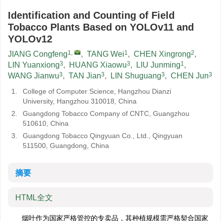
Identification and Counting of Field
Tobacco Plants Based on YOLOv11 and
YOLOv12
1
,
1
2
JIANG Congfeng
,
TANG Wei
,
CHEN Xingrong
,
3
3
1
LIN Yuanxiong
,
HUANG Xiaowu
,
LIU Junming
,
3
3
3
3
WANG Jianwu
,
TAN Jian
,
LIN Shuguang
,
CHEN Jun
1.
College of Computer Science, Hangzhou Dianzi
University, Hangzhou 310018, China
2.
Guangdong Tobacco Company of CNTC, Guangzhou
510610, China
3.
Guangdong Tobacco Qingyuan Co., Ltd., Qingyuan
511500, Guangdong, China
摘要
HTML全文
烟叶作为国家严格管控的专卖品，其种植规模需严格契合国家