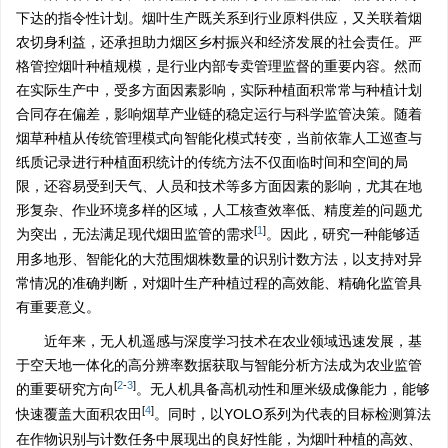
下达的指令性计划。烟叶生产既关系到行业原料供应，又关联着烟
农切身利益，还承担助力烟区乡村振兴和经济发展的社会责任。严
格管控烟叶种植规模，是行业内部专卖管理监督的重要内容。然而
在实际生产中，受多方面因素影响，实际种植面积常常与种植计划
合同存在偏差，影响烟草产业链的稳定运行与科学监管决策。随着
烟草种植从传统管理模式向智能化模式转变，当前依靠人工巡查与
纸质记录进行种植面积统计的传统方法不仅面临时间和空间的局
限，还容易受到天气、人员和技术等多方面因素的影响，尤其在地
形复杂、作业环境多样的区域，人工核查效率低、精度差的问题尤
[
1
]
为突出，无法满足现代烟田监管的需求
。因此，研究一种能够适
用多地形、智能化的大范围烟株数量的识别计数方法，以支持对异
常情况的准确判断，对烟叶生产种植过程的高效能、精确化监管具
有重要意义。
近年来，无人机遥感与深度学习技术在农业领域迅速发展，基
于空天地一体化的高分辨率数据获取与智能分析方法成为农业监管
[
2
-
3
]
的重要研究方向
。无人机具备高机动性和厘米级成像能力，能够
[
4
]
快速覆盖大面积农田
。同时，以YOLO系列为代表的目标检测算法
在作物识别与计数任务中展现出的良好性能，为烟叶种植的高效、